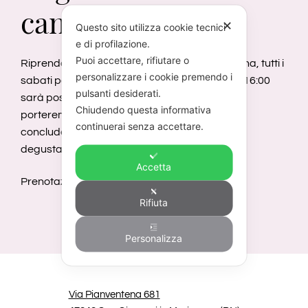
cantina
✕
Questo sito utilizza cookie tecnici
e di profilazione.
Puoi accettare, rifiutare o
Riprendono le visite con degustazione in cantina, tutti i
personalizzare i cookie premendo i
sabati pomeriggio previa prenotazione. Dalle 16:00
pulsanti desiderati.
sarà possible venirci a trovare e conoscere, ti
Chiudendo questa informativa
porteremo a scoprire il vigneto e la cantina,
continuerai senza accettare.
concludendo con l’assaggio nella saletta
degustazione.
Accetta
Prenotazione obbligatoria al
+39 3714595221
Rifiuta
Personalizza
Via Pianventena 681