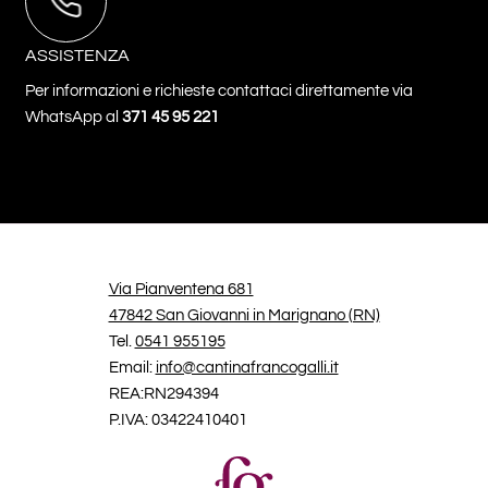
ASSISTENZA
Per informazioni e richieste contattaci direttamente via
WhatsApp al
371 45 95 221
Via Pianventena 681
47842 San Giovanni in Marignano (RN)
Tel.
0541 955195
Email:
info@cantinafrancogalli.it
REA:RN294394
P.IVA: 03422410401